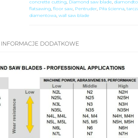
concrette cutting
,
Diamond saw blade
,
diamondto
flatsawing
,
floor saw
,
Pentruder
,
Piła ścienna
,
tarcz
diamentowa
,
wall saw blade
INFORMACJE DODATKOWE