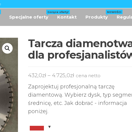
e
Gorące oferty!
NOWOŚCI
p
Specjalne oferty
Kontakt
Produkty
Regul
 |
zne
Tarcza diamenotw
 |
oża
dla profesjanalistó
we
432,0
zł
–
4.725,0
zł
cena netto
Zaprojektuj profesjonalną tarczę
diamentową. Wybierz dysk, typ segme
średnicę, etc. Jak dobrać - informacja
poniżej.