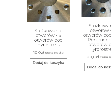
Stożkowa
otworów -
Stożkowanie
otworów pod 
otworów - 6
Pentruder 
otworów pod
otworów 
Hyrostress
Hyrdrostr
10,0
zł
cena netto
20,0
zł
cena n
Dodaj do koszyka
Dodaj do kos