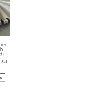
cięć
h i
ch
4,5
zł
je