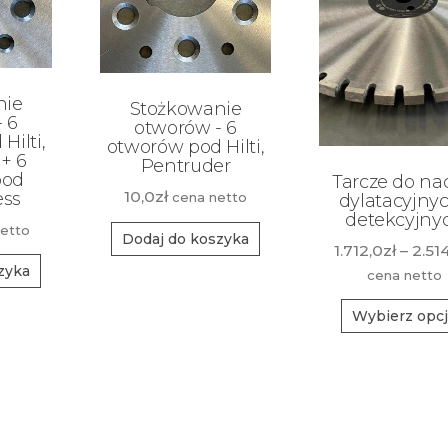
nie
Stożkowanie
 6
otworów - 6
Hilti,
otworów pod Hilti,
+ 6
Pentruder
pod
Tarcze do na
10,0
zł
ess
cena netto
dylatacyjnyc
detekcyjny
etto
Dodaj do koszyka
1.712,0
zł
–
2.51
zyka
cena netto
Wybierz opc