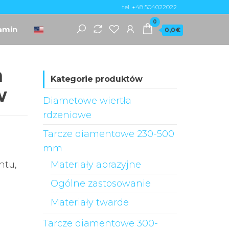
tel. +48 504022022
0
amin
0,0€
a
Kategorie produktów
w
Diametowe wiertła
rdzeniowe
Tarcze diamentowe 230-500
mm
ntu,
Materiały abrazyjne
Ogólne zastosowanie
Materiały twarde
Tarcze diamentowe 300-