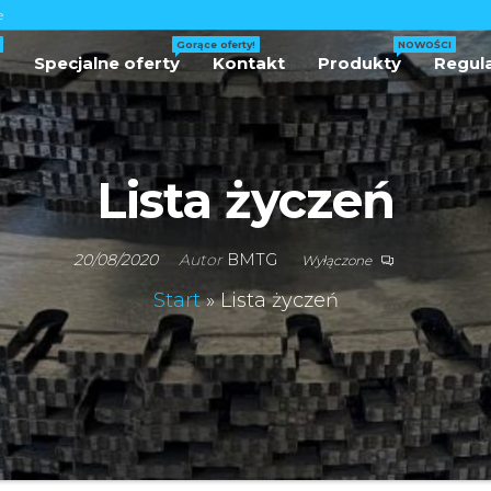
e
Gorące oferty!
NOWOŚCI
p
Specjalne oferty
Kontakt
Produkty
Regul
 |
zne
 |
Lista życzeń
oża
we
20/08/2020
Autor
BMTG
Wyłączone
Start
»
Lista życzeń