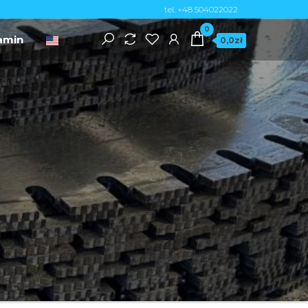
tel. +48 504022022
0
amin
0,0zł