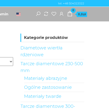
tel. +48 504022022
0
amin
0,0zł
Kategorie produktów
Diametowe wiertła
rdzeniowe
Tarcze diamentowe 230-500
mm
Materiały abrazyjne
Ogólne zastosowanie
Materiały twarde
Tarcze diamentowe 300-