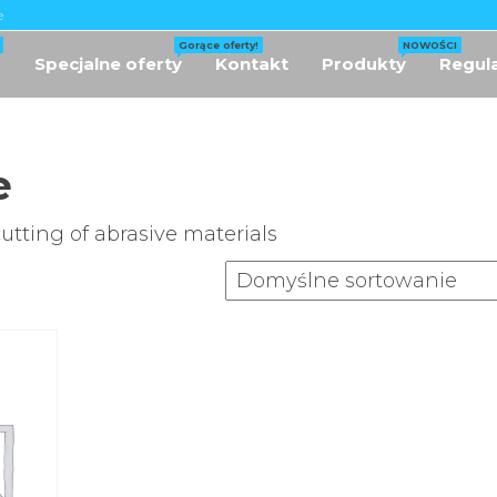
e
Gorące oferty!
NOWOŚCI
p
Specjalne oferty
Kontakt
Produkty
Regul
 |
zne
 |
e
oża
we
tting of abrasive materials