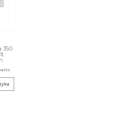
 350
lt
m
netto
zyka