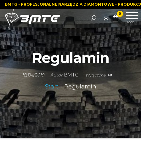
BMTG • PROFESJONALNE NARZĘDZIA DIAMONTOWE • PRODUKCJ
Posiadamy
Narzędzia
0
najlepsze
diamentowe |
Menu
narzędzia
Maszyny
diamentowe i
specjalistyczne
ogromne
doświadczenie
| Piły ścienne |
Regulamin
Piły do podłoża
| Diamentowe
wiertła
18/04/2019
Autor
BMTG
Wyłączone
koronowe
Start
»
Regulamin