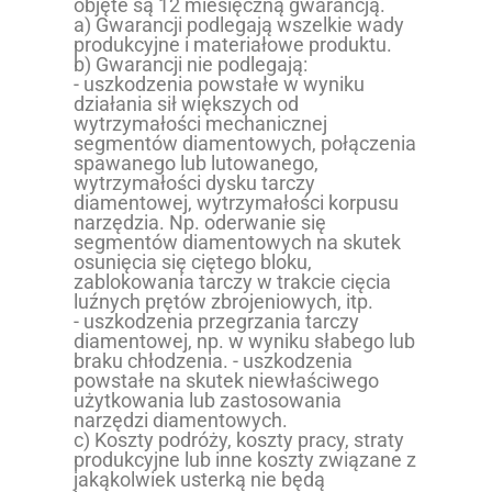
objęte są 12 miesięczną gwarancją.
a) Gwarancji podlegają wszelkie wady
produkcyjne i materiałowe produktu.
b) Gwarancji nie podlegają:
- uszkodzenia powstałe w wyniku
działania sił większych od
wytrzymałości mechanicznej
segmentów diamentowych, połączenia
spawanego lub lutowanego,
wytrzymałości dysku tarczy
diamentowej, wytrzymałości korpusu
narzędzia. Np. oderwanie się
segmentów diamentowych na skutek
osunięcia się ciętego bloku,
zablokowania tarczy w trakcie cięcia
luźnych prętów zbrojeniowych, itp.
- uszkodzenia przegrzania tarczy
diamentowej, np. w wyniku słabego lub
braku chłodzenia. - uszkodzenia
powstałe na skutek niewłaściwego
użytkowania lub zastosowania
narzędzi diamentowych.
c) Koszty podróży, koszty pracy, straty
produkcyjne lub inne koszty związane z
jakąkolwiek usterką nie będą