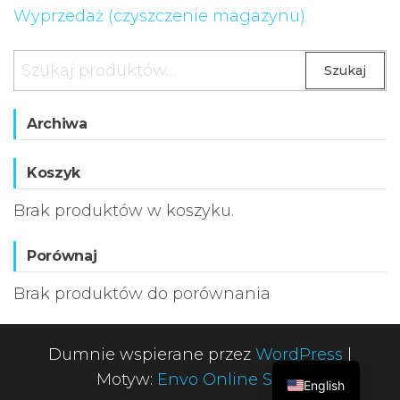
Wyprzedaż (czyszczenie magazynu)
Szukaj:
Szukaj
Archiwa
Koszyk
Brak produktów w koszyku.
Porównaj
Brak produktów do porównania
Dumnie wspierane przez
WordPress
|
Motyw:
Envo Online Store
English