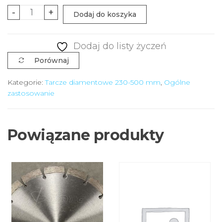
ilość
-
+
Dodaj do koszyka
Diamond
saw
Dodaj do listy życzeń
blade
Porównaj
230
mm
Kategorie:
Tarcze diamentowe 230-500 mm
,
Ogólne
zastosowanie
Combi
Powiązane produkty