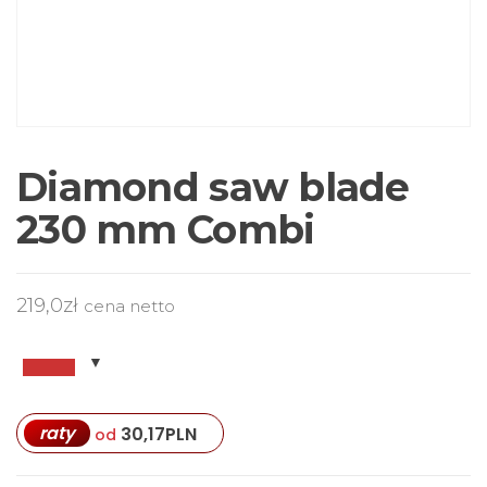
Diamond saw blade
230 mm Combi
219,0
zł
cena netto
raty
30,17
PLN
od