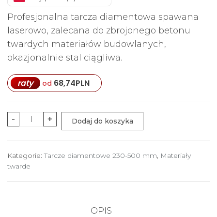
Profesjonalna tarcza diamentowa spawana
laserowo, zalecana do zbrojonego betonu i
twardych materiałów budowlanych,
okazjonalnie stal ciągliwa.
raty
68,74
PLN
od
ilość
-
+
Dodaj do koszyka
Diamond
saw
Kategorie:
Tarcze diamentowe 230-500 mm
,
Materiały
blade
twarde
300
mm
AP
OPIS