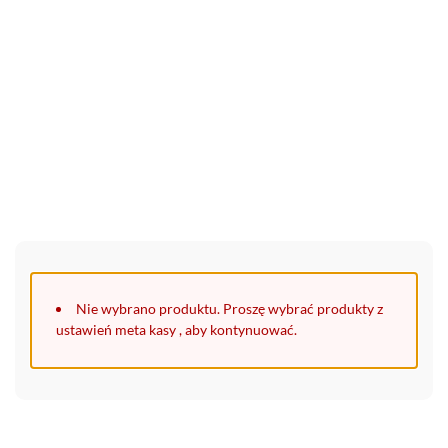
30 Days Full Refund Policy.
100% Money Back. No-Risk.u200b
Click edit button to change this text. Lorem ipsum dolor sit
amet, consectetur adipiscing elit.
Nie wybrano produktu. Proszę wybrać produkty z
ustawień meta kasy , aby kontynuować.